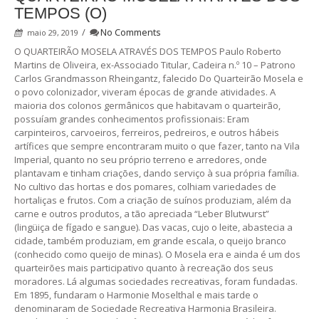
TEMPOS (O)
/
No Comments
maio 29, 2019
O QUARTEIRÃO MOSELA ATRAVÉS DOS TEMPOS Paulo Roberto
Martins de Oliveira, ex-Associado Titular, Cadeira n.º 10 – Patrono
Carlos Grandmasson Rheingantz, falecido Do Quarteirão Mosela e
o povo colonizador, viveram épocas de grande atividades. A
maioria dos colonos germânicos que habitavam o quarteirão,
possuíam grandes conhecimentos profissionais: Eram
carpinteiros, carvoeiros, ferreiros, pedreiros, e outros hábeis
artífices que sempre encontraram muito o que fazer, tanto na Vila
Imperial, quanto no seu próprio terreno e arredores, onde
plantavam e tinham criações, dando serviço à sua própria família.
No cultivo das hortas e dos pomares, colhiam variedades de
hortaliças e frutos. Com a criação de suínos produziam, além da
carne e outros produtos, a tão apreciada “Leber Blutwurst”
(lingüiça de fígado e sangue). Das vacas, cujo o leite, abastecia a
cidade, também produziam, em grande escala, o queijo branco
(conhecido como queijo de minas). O Mosela era e ainda é um dos
quarteirões mais participativo quanto à recreação dos seus
moradores. Lá algumas sociedades recreativas, foram fundadas.
Em 1895, fundaram o Harmonie Moselthal e mais tarde o
denominaram de Sociedade Recreativa Harmonia Brasileira.