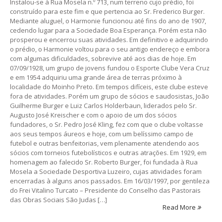
Instalou-se à Rua Mosela n.º 713, num terreno cujo prédio, foi
construído para este fim e que pertencia ao Sr. Frederico Burger.
Mediante aluguel, o Harmonie funcionou até fins do ano de 1907,
cedendo lugar para a Sociedade Boa Esperança. Porém esta não
prosperou e encerrou suas atividades. Em definitivo e adquirindo
o prédio, o Harmonie voltou para o seu antigo endereço e embora
com algumas dificuldades, sobrevive até aos dias de hoje. Em
07/09/1928, um grupo de jovens fundou o Esporte Clube Vera Cruz
e em 1954 adquiriu uma grande área de terras próximo à
localidade do Moinho Preto. Em tempos difíceis, este clube esteve
fora de atividades. Porém um grupo de sócios e saudosistas, João
Guilherme Burger e Luiz Carlos Holderbaun, liderados pelo Sr.
Augusto José Kreischer e com o apoio de um dos sócios
fundadores, o Sr. Pedro José Kling, fez com que o clube voltasse
aos seus tempos áureos e hoje, com um belíssimo campo de
futebol e outras benfeitorias, vem plenamente atendendo aos
sócios com torneios futebolísticos e outras atrações. Em 1929, em
homenagem ao falecido Sr. Roberto Burger, foi fundada à Rua
Mosela a Sociedade Desportiva Luzeiro, cujas atividades foram
encerradas à alguns anos passados. Em 16/03/1997, por gentileza
do Frei Vitalino Turcato – Presidente do Conselho das Pastorais
das Obras Sociais São Judas […]
Read More