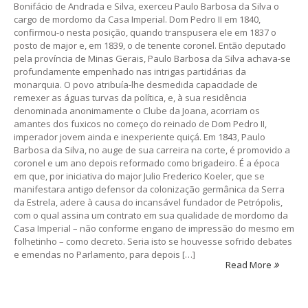
Bonifácio de Andrada e Silva, exerceu Paulo Barbosa da Silva o
cargo de mordomo da Casa Imperial. Dom Pedro II em 1840,
confirmou-o nesta posição, quando transpusera ele em 1837 o
posto de major e, em 1839, o de tenente coronel. Então deputado
pela província de Minas Gerais, Paulo Barbosa da Silva achava-se
profundamente empenhado nas intrigas partidárias da
monarquia. O povo atribuía-lhe desmedida capacidade de
remexer as águas turvas da política, e, à sua residência
denominada anonimamente o Clube da Joana, acorriam os
amantes dos fuxicos no começo do reinado de Dom Pedro II,
imperador jovem ainda e inexperiente quiçá. Em 1843, Paulo
Barbosa da Silva, no auge de sua carreira na corte, é promovido a
coronel e um ano depois reformado como brigadeiro. É a época
em que, por iniciativa do major Julio Frederico Koeler, que se
manifestara antigo defensor da colonização germânica da Serra
da Estrela, adere à causa do incansável fundador de Petrópolis,
com o qual assina um contrato em sua qualidade de mordomo da
Casa Imperial – não conforme engano de impressão do mesmo em
folhetinho – como decreto. Seria isto se houvesse sofrido debates
e emendas no Parlamento, para depois […]
Read More