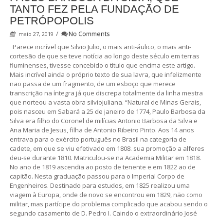
TANTO FEZ PELA FUNDAÇÃO DE
PETRÓPOPOLIS
/
No Comments
maio 27, 2019
Parece incrível que Silvio Julio, o mais anti-áulico, o mais anti-
cortesão de que se teve notícia ao longo deste século em terras
fluminenses, tivesse concebido o título que encima este artigo.
Mais incrível ainda o próprio texto de sua lavra, que infelizmente
não passa de um fragmento, de um esboço que merece
transcrição na íntegra já que discrepa totalmente da linha mestra
que norteou a vasta obra silviojuliana. “Natural de Minas Gerais,
pois nasceu em Sabará a 25 de janeiro de 1774, Paulo Barbosa da
Silva era filho do Coronel de milícias Antonio Barbosa da Silva e
Ana Maria de Jesus, filha de Antonio Ribeiro Pinto. Aos 14 anos
entrava para o exército português no Brasil na categoria de
cadete, em que se viu efetivado em 1808. sua promoção a alferes
deu-se durante 1810. Matriculou-se na Academia Militar em 1818.
No ano de 1819 ascendia ao posto de tenente e em 1822 ao de
capitão. Nesta graduação passou para o Imperial Corpo de
Engenheiros. Destinado para estudos, em 1825 realizou uma
viagem à Europa, onde de novo se encontrou em 1829, não como
militar, mas partícipe do problema complicado que acabou sendo o
segundo casamento de D. Pedro I. Caindo o extraordinário José