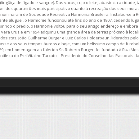
(lingüiça de fígado e sangue). Das vacas, cujo o leite, abastecia a cidad
 um dos quarteirões mais participativo quanto à recreação dos seus mora
ominaram de Sociedade Recreativa Harmonia Brasileira. Instalou-se à Rua
diante aluguel, o Harmonie funcionou até fins do ano de 1907, cedendo l
uirindo o prédio, o Harmonie voltou para o seu antigo endereço e embora 
Vera Cruz e em 1954 adquiriu uma grande área de terras próximo à locali
dosistas, João Guilherme Burger e Luiz Carlos Holderbaun, liderados pelo
voltasse aos seus tempos áureos e hoje, com um belíssimo campo de futeb
1929, em homenagem ao falecido Sr. Roberto Burger, foi fundada à Rua Mos
tileza do Frei Vitalino Turcato – Presidente do Conselho das Pastorais d