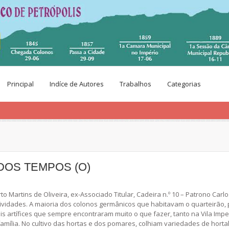
Principal
Indíce de Autores
Trabalhos
Categorias
DOS TEMPOS (O)
rtins de Oliveira, ex-Associado Titular, Cadeira n.º 10 – Patrono Carl
ividades. A maioria dos colonos germânicos que habitavam o quarteirão,
beis artífices que sempre encontraram muito o que fazer, tanto na Vila Imp
amília. No cultivo das hortas e dos pomares, colhiam variedades de horta