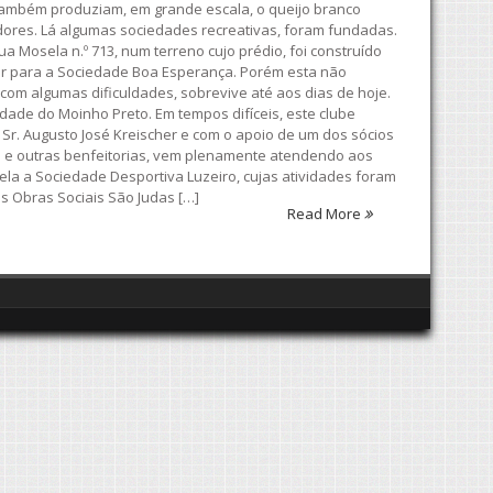
e, também produziam, em grande escala, o queijo branco
dores. Lá algumas sociedades recreativas, foram fundadas.
 Mosela n.º 713, num terreno cujo prédio, foi construído
ugar para a Sociedade Boa Esperança. Porém esta não
com algumas dificuldades, sobrevive até aos dias de hoje.
dade do Moinho Preto. Em tempos difíceis, este clube
 Sr. Augusto José Kreischer e com o apoio de um dos sócios
ol e outras benfeitorias, vem plenamente atendendo aos
ela a Sociedade Desportiva Luzeiro, cujas atividades foram
as Obras Sociais São Judas […]
Read More