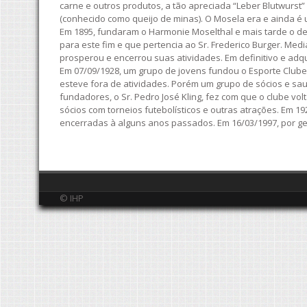
carne e outros produtos, a tão apreciada “Leber Blutwurst” 
(conhecido como queijo de minas). O Mosela era e ainda é
Em 1895, fundaram o Harmonie Moselthal e mais tarde o den
para este fim e que pertencia ao Sr. Frederico Burger. Me
prosperou e encerrou suas atividades. Em definitivo e adq
Em 07/09/1928, um grupo de jovens fundou o Esporte Clube 
esteve fora de atividades. Porém um grupo de sócios e sau
fundadores, o Sr. Pedro José Kling, fez com que o clube 
sócios com torneios futebolísticos e outras atrações. Em 
encerradas à alguns anos passados. Em 16/03/1997, por gen
© IHP