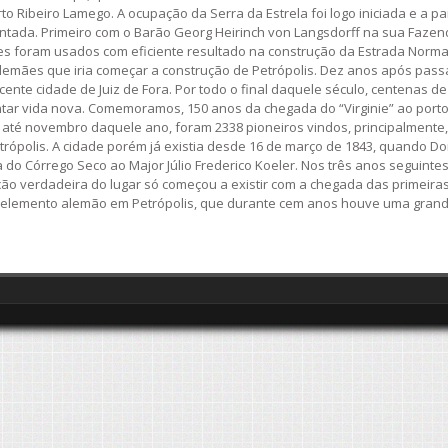
o Ribeiro Lamego. A ocupação da Serra da Estrela foi logo iniciada e a pa
tada. Primeiro com o Barão Georg Heirinch von Langsdorff na sua Fazenda
 foram usados com eficiente resultado na construção da Estrada Normal
alemães que iria começar a construção de Petrópolis. Dez anos após pass
ascente cidade de Juiz de Fora. Por todo o final daquele século, centenas
tar vida nova. Comemoramos, 150 anos da chegada do “Virginie” ao porto d
 até novembro daquele ano, foram 2338 pioneiros vindos, principalmente,
trópolis. A cidade porém já existia desde 16 de março de 1843, quando Dom
o Córrego Seco ao Major Júlio Frederico Koeler. Nos três anos seguintes, 
ação verdadeira do lugar só começou a existir com a chegada das primei
 do elemento alemão em Petrópolis, que durante cem anos houve uma grand