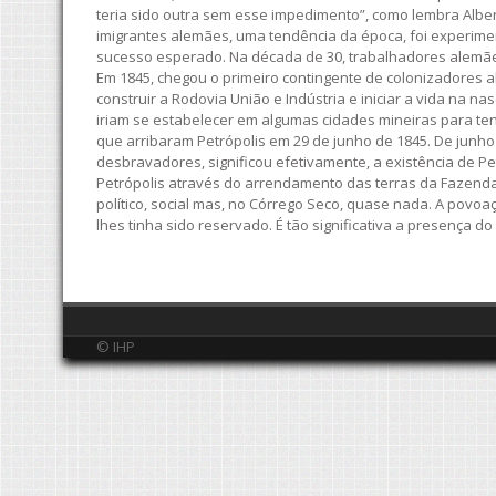
teria sido outra sem esse impedimento”, como lembra Albert
imigrantes alemães, uma tendência da época, foi experimen
sucesso esperado. Na década de 30, trabalhadores alemães
Em 1845, chegou o primeiro contingente de colonizadores 
construir a Rodovia União e Indústria e iniciar a vida na n
iriam se estabelecer em algumas cidades mineiras para ten
que arribaram Petrópolis em 29 de junho de 1845. De junho
desbravadores, significou efetivamente, a existência de Pe
Petrópolis através do arrendamento das terras da Fazenda d
político, social mas, no Córrego Seco, quase nada. A povo
lhes tinha sido reservado. É tão significativa a presença
© IHP