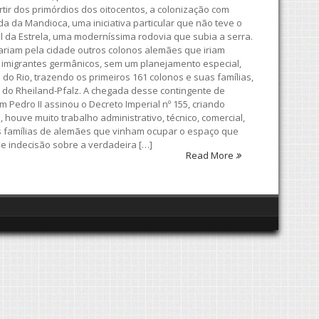
rtir dos primórdios dos oitocentos, a colonização com
 da Mandioca, uma iniciativa particular que não teve o
 da Estrela, uma moderníssima rodovia que subia a serra.
ariam pela cidade outros colonos alemães que iriam
 de imigrantes germânicos, sem um planejamento especial,
o Rio, trazendo os primeiros 161 colonos e suas famílias,
 do Rheiland-Pfalz. A chegada desse contingente de
 Pedro II assinou o Decreto Imperial nº 155, criando
houve muito trabalho administrativo, técnico, comercial,
ras famílias de alemães que vinham ocupar o espaço que
e indecisão sobre a verdadeira […]
Read More