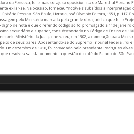
oro da Fonseca, foi o mais corajoso oposicionista do Marechal Floriano
nte exilar-se. Na ocasião, forneceu “notáveis subsídios à interpretação d
. Epitácio Pessoa. São Paulo, Livraria José Olympio Editora, 1951, p. 117.
ssagem pelo Ministério marcada pela grande obra jurídica que foi o Projet
 digno de nota é que o referido código só foi promulgado a 1º de janeiro
ensino secundário e superior, consubstanciada no Código de Ensino de 1901
m pelo Ministério da Justiça lhe valeu, em 1902, a nomeação para Ministr
espeito de seus pares. Aposentando-se do Supremo Tribunal Federal, foi e
ade. Em dezembro de 1918, foi convidado pelo presidente Rodrigues Alves 
 que resolveu satisfatoriamente a questão do café do Estado de São Pau