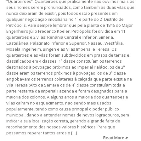
“Quarteirões”. Quarteirões que praticamente não ouvimos mais os
seus nomes serem pronunciados, como também as duas vilas que
nunca deixaram de existir, pois todos estão presentes em
qualquer negociação imobiliária no 1º e parte do 2º Distrito de
Petrópolis. Vale sempre lembrar que pela planta de 1846 do Major
Engenheiro Júlio Frederico Koeler, Petrópolis foi dividida em 11
quarteirões e 2 vilas: Renânia Central e Inferior, Siméria,
Castelânea, Palatinato Inferior e Superior, Nassau, Westfália,
Mosela, Ingelheim, Bingen e as Vilas Imperial e Teresa. Os
quarteirões e as vilas foram subdivididos em prazos de terras e
classificados em 4 classes: 1ª classe constituíam os terrenos
destinados à povoação próximos ao Imperial Palácio, os de 2ª
classe eram os terrenos próximos à povoação, os de 3ª classe
englobavam os terrenos colaterais à calçada que parte existia na
Vila Teresa (Alto da Serra) e os de 4ª classe constituíam toda a
parte restante da Imperial Fazenda e foram designados para a
maioria dos colonos. A alguns anos a maioria dos quarteirões e
vilas caíram no esquecimento, não sendo mais usados
popularmente, tendo como causa principal o poder público
municipal, dando a entender nomes de novos logradouros, sem
indicar a sua localização correta, gerando a grande falta de
reconhecimento dos nossos valores históricos. Para que
possamos reparar tantos erros e […]
Read More