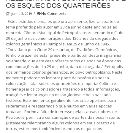
OS ESQUECIDOS QUARTEIRÕES
/
No Comments
junho 3, 2019
Estes estudos e ensaios que ora apresento, fizeram parte do
tema proferido pelo autor em 28 de junho deste ano no salão
nobre da Câmara Municipal de Petrópolis, representando o Clube
29 de Junho nas comemorações dos 156 anos da chegada dos
colonos germânicos à Petrópolis, em 29 de junho de 1845.
“Convidado pelo Clube 29 de Junho, de Tradições Germânicas,
tenho o prazer de estar presente e participar desta magnânima
solenidade, que esta casa oferece todos os anos na época das
comemorações do dia 29 de junho, data da chegada à Petrópolis
dos primeiros colonos germânicos, ao povo petropolitano. Neste
momento poderemos lembrar parte da história da nossa
colonização, falar sobre os quarteirões da Imperial Colônia e
homenagear os colonizadores, trazendo a todos, informações,
tradições e lembranças do nosso glorioso e belo passado
histórico. Este momento, geralmente, torna-se oportuno para
reiterarmos e resgatarmos o que muitos em várias épocas
tentaram. Porém a falta de interesse pelas causas nobres de
Petrópolis, permitiu a consumação de partes da nossa história.
Justamente relembrando alguns colonos em seus prazos de
terras, estaremos também lembrando os esquecidos