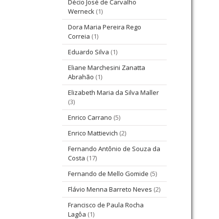
Décio José de Carvalho
Werneck
(1)
Dora Maria Pereira Rego
Correia
(1)
Eduardo Silva
(1)
Eliane Marchesini Zanatta
Abrahão
(1)
Elizabeth Maria da Silva Maller
(3)
Enrico Carrano
(5)
Enrico Mattievich
(2)
Fernando Antônio de Souza da
Costa
(17)
Fernando de Mello Gomide
(5)
Flávio Menna Barreto Neves
(2)
Francisco de Paula Rocha
Lagôa
(1)