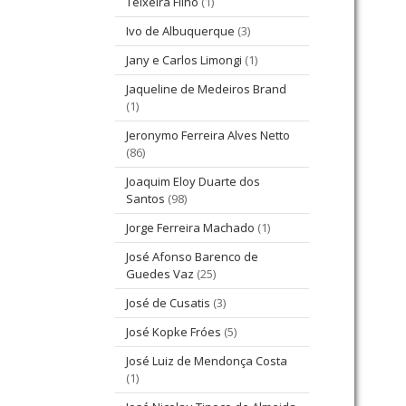
Teixeira Filho
(1)
Ivo de Albuquerque
(3)
Jany e Carlos Limongi
(1)
Jaqueline de Medeiros Brand
(1)
Jeronymo Ferreira Alves Netto
(86)
Joaquim Eloy Duarte dos
Santos
(98)
Jorge Ferreira Machado
(1)
José Afonso Barenco de
Guedes Vaz
(25)
José de Cusatis
(3)
José Kopke Fróes
(5)
José Luiz de Mendonça Costa
(1)