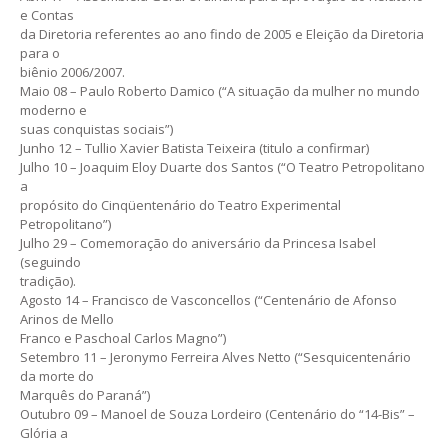
e Contas
da Diretoria referentes ao ano findo de 2005 e Eleição da Diretoria
para o
biênio 2006/2007.
Maio 08 – Paulo Roberto Damico (“A situação da mulher no mundo
moderno e
suas conquistas sociais”)
Junho 12 – Tullio Xavier Batista Teixeira (titulo a confirmar)
Julho 10 – Joaquim Eloy Duarte dos Santos (“O Teatro Petropolitano
a
propósito do Cinqüentenário do Teatro Experimental
Petropolitano”)
Julho 29 – Comemoração do aniversário da Princesa Isabel
(seguindo
tradição).
Agosto 14 – Francisco de Vasconcellos (“Centenário de Afonso
Arinos de Mello
Franco e Paschoal Carlos Magno”)
Setembro 11 – Jeronymo Ferreira Alves Netto (“Sesquicentenário
da morte do
Marquês do Paraná”)
Outubro 09 – Manoel de Souza Lordeiro (Centenário do “14-Bis” –
Glória a