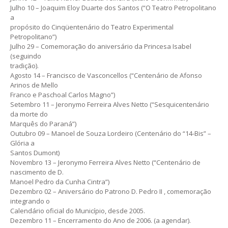
Julho 10 – Joaquim Eloy Duarte dos Santos (“O Teatro Petropolitano
a
propósito do Cinqüentenário do Teatro Experimental
Petropolitano”)
Julho 29 – Comemoração do aniversário da Princesa Isabel
(seguindo
tradição).
Agosto 14 – Francisco de Vasconcellos (“Centenário de Afonso
Arinos de Mello
Franco e Paschoal Carlos Magno”)
Setembro 11 – Jeronymo Ferreira Alves Netto (“Sesquicentenário
da morte do
Marquês do Paraná”)
Outubro 09 – Manoel de Souza Lordeiro (Centenário do “14-Bis” –
Glória a
Santos Dumont)
Novembro 13 – Jeronymo Ferreira Alves Netto (“Centenário de
nascimento de D.
Manoel Pedro da Cunha Cintra”)
Dezembro 02 – Aniversário do Patrono D. Pedro II , comemoração
integrando o
Calendário oficial do Município, desde 2005.
Dezembro 11 – Encerramento do Ano de 2006. (a agendar).