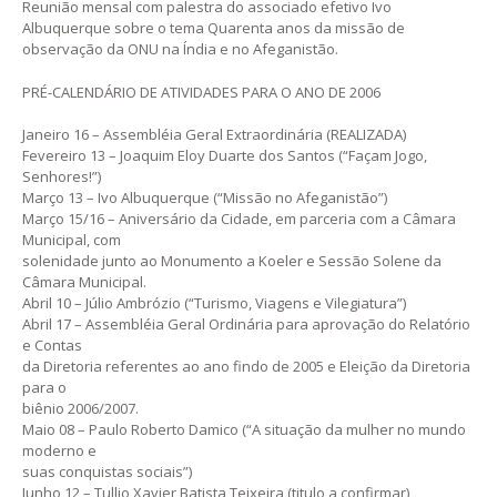
Reunião mensal com palestra do associado efetivo Ivo
Albuquerque sobre o tema Quarenta anos da missão de
observação da ONU na Índia e no Afeganistão.
PRÉ-CALENDÁRIO DE ATIVIDADES PARA O ANO DE 2006
Janeiro 16 – Assembléia Geral Extraordinária (REALIZADA)
Fevereiro 13 – Joaquim Eloy Duarte dos Santos (“Façam Jogo,
Senhores!”)
Março 13 – Ivo Albuquerque (“Missão no Afeganistão”)
Março 15/16 – Aniversário da Cidade, em parceria com a Câmara
Municipal, com
solenidade junto ao Monumento a Koeler e Sessão Solene da
Câmara Municipal.
Abril 10 – Júlio Ambrózio (“Turismo, Viagens e Vilegiatura”)
Abril 17 – Assembléia Geral Ordinária para aprovação do Relatório
e Contas
da Diretoria referentes ao ano findo de 2005 e Eleição da Diretoria
para o
biênio 2006/2007.
Maio 08 – Paulo Roberto Damico (“A situação da mulher no mundo
moderno e
suas conquistas sociais”)
Junho 12 – Tullio Xavier Batista Teixeira (titulo a confirmar)