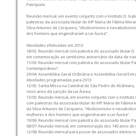
Petrópolis
Reunião mensal, em evento conjunto com o Instituto D. Isa
palestras da associada titular do IHP Maria de Fátima Morae
Silva Antunes de Cerqueira, “Abolicionismo e neoabolicio
dos homens que engendraram a Lei Áurea”.
Atividades efetivadas em 2013:
18/02: Reunião mensal com palestra do associado titular D. 
em comemoração ao centésimo aniversário da data de nas
11/03: Reunião mensal com palestra do associado titular P
Contemporâneo”.
29/04: Assembléia Geral Ordinária e Assembléia Geral Extr
Atividades programadas para 2013:
12/05: Santa Missa na Catedral de São Pedro de Alcântara
cinco anos da sanção da Lei Áurea.
13/05: Reunião mensal, em evento conjunto com o Instituto 
com palestras da associada titular do IHP Maria de Fátima M
da Silva Antunes de Cerqueira, “Abolicionismo e neoaboli
mulheres e dos homens que engendraram a Lei Áurea”.
10/06: Reunião mensal com palestra do associado titular Pau
08/07: Reunião mensal, em comemoração dos 140 anos do
12/08: Reunião mensal para posse de associados eleitos n