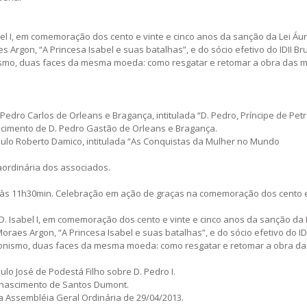
bel I, em comemoração dos cento e vinte e cinco anos da sanção da Lei Áu
s Argon, “A Princesa Isabel e suas batalhas”, e do sócio efetivo do IDII B
nismo, duas faces da mesma moeda: como resgatar e retomar a obra das 
Pedro Carlos de Orleans e Bragança, intitulada “D. Pedro, Príncipe de Petr
cimento de D. Pedro Gastão de Orleans e Bragança.
aulo Roberto Damico, intitulada “As Conquistas da Mulher no Mundo
aordinária dos associados.
, às 11h30min. Celebração em ação de graças na comemoração dos cento e
D. Isabel I, em comemoração dos cento e vinte e cinco anos da sanção da 
oraes Argon, “A Princesa Isabel e suas batalhas”, e do sócio efetivo do ID
cionismo, duas faces da mesma moeda: como resgatar e retomar a obra da
lo José de Podestá Filho sobre D. Pedro I.
 nascimento de Santos Dumont.
a Assembléia Geral Ordinária de 29/04/2013.