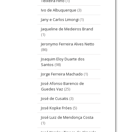
Teixeira Filho
(1)
Ivo de Albuquerque
(3)
Jany e Carlos Limongi
(1)
Jaqueline de Medeiros Brand
(1)
Jeronymo Ferreira Alves Netto
(86)
Joaquim Eloy Duarte dos
Santos
(98)
Jorge Ferreira Machado
(1)
José Afonso Barenco de
Guedes Vaz
(25)
José de Cusatis
(3)
José Kopke Fróes
(5)
José Luiz de Mendonça Costa
(1)