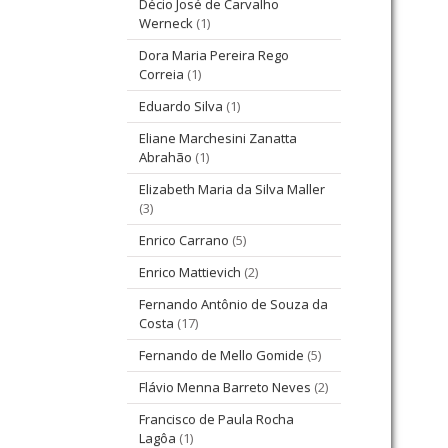
Décio José de Carvalho
Werneck
(1)
Dora Maria Pereira Rego
Correia
(1)
Eduardo Silva
(1)
Eliane Marchesini Zanatta
Abrahão
(1)
Elizabeth Maria da Silva Maller
(3)
Enrico Carrano
(5)
Enrico Mattievich
(2)
Fernando Antônio de Souza da
Costa
(17)
Fernando de Mello Gomide
(5)
Flávio Menna Barreto Neves
(2)
Francisco de Paula Rocha
Lagôa
(1)