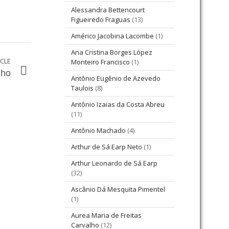
Alessandra Bettencourt
Figueiredo Fraguas
(13)
Américo Jacobina Lacombe
(1)
Ana Cristina Borges López
ICLE
Monteiro Francisco
(1)
nho
Antônio Eugênio de Azevedo
Taulois
(8)
Antônio Izaias da Costa Abreu
(11)
Antônio Machado
(4)
Arthur de Sá Earp Neto
(1)
Arthur Leonardo de Sá Earp
(32)
Ascânio Dá Mesquita Pimentel
(1)
Aurea Maria de Freitas
Carvalho
(12)