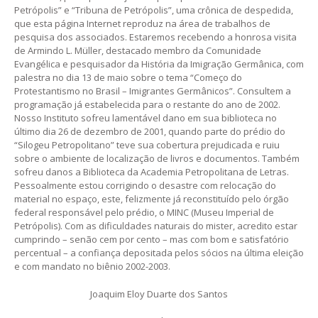
Petrópolis” e “Tribuna de Petrópolis”, uma crônica de despedida,
que esta página Internet reproduz na área de trabalhos de
pesquisa dos associados. Estaremos recebendo a honrosa visita
de Armindo L. Müller, destacado membro da Comunidade
Evangélica e pesquisador da História da Imigração Germânica, com
palestra no dia 13 de maio sobre o tema “Começo do
Protestantismo no Brasil – Imigrantes Germânicos”. Consultem a
programação já estabelecida para o restante do ano de 2002.
Nosso Instituto sofreu lamentável dano em sua biblioteca no
último dia 26 de dezembro de 2001, quando parte do prédio do
“Silogeu Petropolitano” teve sua cobertura prejudicada e ruiu
sobre o ambiente de localização de livros e documentos. Também
sofreu danos a Biblioteca da Academia Petropolitana de Letras.
Pessoalmente estou corrigindo o desastre com relocação do
material no espaço, este, felizmente já reconstituído pelo órgão
federal responsável pelo prédio, o MINC (Museu Imperial de
Petrópolis). Com as dificuldades naturais do mister, acredito estar
cumprindo – senão cem por cento – mas com bom e satisfatório
percentual – a confiança depositada pelos sócios na última eleição
e com mandato no biênio 2002-2003.
Joaquim Eloy Duarte dos Santos