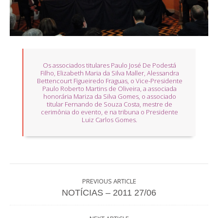
Os associados titulares Paulo José De Podestá
Filho, Elizabeth Maria da Silva Maller, Alessandra
Bettencourt Figueiredo Fraguas, o Vice-Presidente
Paulo Roberto Martins de Oliveira, a associada
honorária Mariza da Silva Gomes, o associado
titular Fernando de Souza Costa, mestre de
cerimônia do evento, e na tribuna o Presidente
Luiz Carlos Gomes.
PREVIOUS ARTICLE
NOTÍCIAS – 2011 27/06