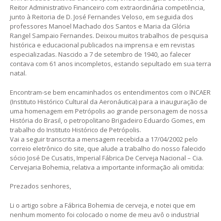
Reitor Administrativo Financeiro com extraordinária competência,
junto à Reitoria de D. José Fernandes Veloso, em seguida dos
professores Manoel Machado dos Santos e Maria da Glória
Rangel Sampaio Fernandes. Deixou muitos trabalhos de pesquisa
histórica e educacional publicados na imprensa e em revistas
especializadas. Nascido a 7 de setembro de 1940, ao falecer
contava com 61 anos incompletos, estando sepultado em sua terra
natal.
Encontram-se bem encaminhados os entendimentos com o INCAER
(Instituto Histórico Cultural da Aeronáutica) para a inauguração de
uma homenagem em Petrópolis ao grande personagem de nossa
História do Brasil, o petropolitano Brigadeiro Eduardo Gomes, em
trabalho do Instituto Histórico de Petrópolis.
Vai a seguir transcrita a mensagem recebida a 17/04/2002 pelo
correio eletrônico do site, que alude a trabalho do nosso falecido
sócio José De Cusatis, Imperial Fábrica De Cerveja Nacional – Cia.
Cervejaria Bohemia, relativa a importante informação ali omitida:
Prezados senhores,
Li o artigo sobre a Fábrica Bohemia de cerveja, e notei que em
nenhum momento foi colocado o nome de meu avô o industrial