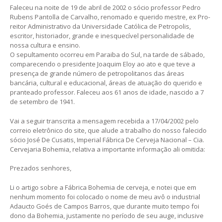
Faleceu na noite de 19 de abril de 2002 o sócio professor Pedro
Rubens Pantolla de Carvalho, renomado e querido mestre, ex Pro-
reitor Administrativo da Universidade Católica de Petropolis,
escritor, historiador, grande e inesquecível personalidade de
nossa cultura e ensino.
O sepultamento ocorreu em Paraiba do Sul, na tarde de sábado,
comparecendo o presidente Joaquim Eloy ao ato e que teve a
presença de grande número de petropolitanos das áreas
bancária, cultural e educacional, áreas de atuação do querido e
pranteado professor. Faleceu aos 61 anos de idade, nascido a 7
de setembro de 1941.
Vai a seguir transcrita a mensagem recebida a 17/04/2002 pelo
correio eletrônico do site, que alude a trabalho do nosso falecido
sócio José De Cusatis, Imperial Fábrica De Cerveja Nacional – Cia.
Cervejaria Bohemia, relativa a importante informação ali omitida:
Prezados senhores,
Li o artigo sobre a Fábrica Bohemia de cerveja, e notei que em
nenhum momento foi colocado o nome de meu avô o industrial
Adaucto Goés de Campos Barros, que durante muito tempo foi
dono da Bohemia, justamente no período de seu auge, inclusive