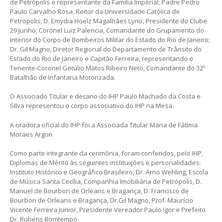
de Petrópolis e representante da Família Imperial; Padre Pedro
Paulo Carvalho Rosa, Reitor da Universidade Católica de
Petrópolis; D. Emydia Hoelz Magalhães Lyrio, Presidente do Clube
29 Junho; Coronel Luiz Palencia, Comandante do Grupamento do
Interior do Corpo de Bombeiros Militar do Estado do Rio de Janeiro;
Dr. Gil Magno, Diretor Regional do Departamento de Trânsito do
Estado do Rio de Janeiro e Capitão Ferreira, representando o
Tenente-Coronel Getúlio Matos Ribeiro Neto, Comandante do 32º
Batalhão de Infantaria Motorizada.
O Associado Titular e decano do IHP Paulo Machado da Costa e
Silva representou o corpo associativo do IHP na Mesa.
A oradora oficial do IHP foi a Associada Titular Maria de Fátima
Moraes Argon
Como parte integrante da cerimônia, foram conferidos, pelo IHP,
Diplomas de Mérito às seguintes instituições e personalidades:
Instituto Histórico e Geográfico Brasileiro, Dr. Arno Wehling, Escola
de Música Santa Cecília, Companhia Imobiliária de Petrópolis, D.
Manuel de Bourbon de Orleans e Bragança, D. Francisco de
Bourbon de Orleans e Bragança, Dr.Gil Magno, Prof. Maurício
Vicente Ferreira Junior, Presidente Vereador Paulo Igor e Prefeito
Dr. Rubens Bomtempo.